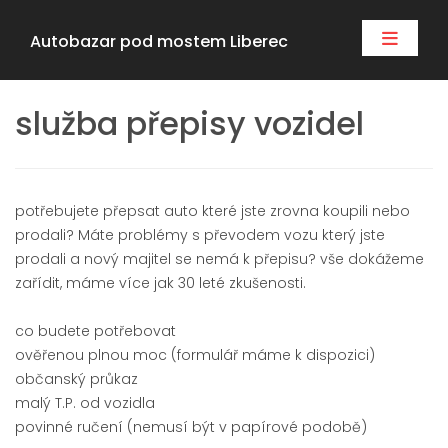
Autobazar pod mostem Liberec
služba přepisy vozidel
potřebujete přepsat auto které jste zrovna koupili nebo
prodali? Máte problémy s převodem vozu který jste
prodali a nový majitel se nemá k přepisu? vše dokážeme
zařídit, máme více jak 30 leté zkušenosti.
co budete potřebovat
ověřenou plnou moc (formulář máme k dispozici)
občanský průkaz
malý T.P. od vozidla
povinné ručení (nemusí být v papírové podobě)